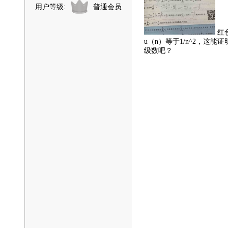
用户等级:
普通会员
红
u（n）等于1/n^2，这
级数吧？