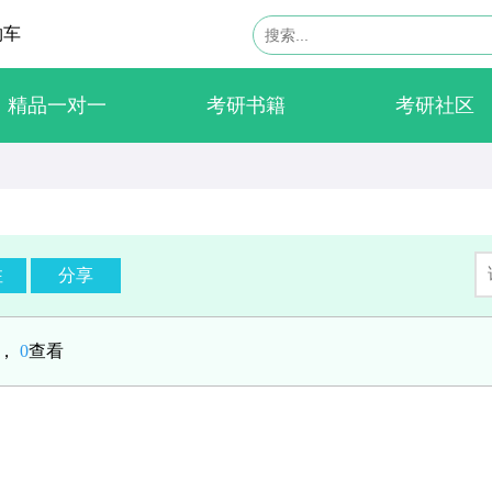
物车
精品一对一
考研书籍
考研社区
注
分享
贴，
0
查看